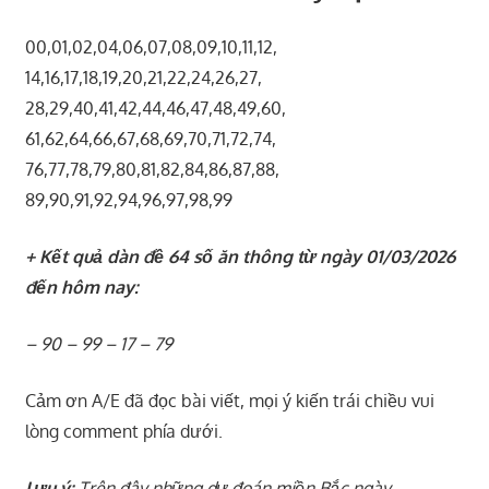
00,01,02,04,06,07,08,09,10,11,12,
14,16,17,18,19,20,21,22,24,26,27,
28,29,40,41,42,44,46,47,48,49,60,
61,62,64,66,67,68,69,70,71,72,74,
76,77,78,79,80,81,82,84,86,87,88,
89,90,91,92,94,96,97,98,99
+ Kết quả dàn đề 64 số ăn thông từ ngày 01/03/2026
đến hôm nay:
– 90 – 99 – 17 – 79
Cảm ơn A/E đã đọc bài viết, mọi ý kiến trái chiều vui
lòng comment phía dưới.
Lưu ý:
Trên đây những dự đoán miền Bắc ngày