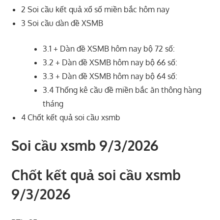
2
Soi cầu kết quả xổ số miền bắc hôm nay
3
Soi cầu dàn đề XSMB
3.1
+ Dàn đề XSMB hôm nay bộ 72 số:
3.2
+ Dàn đề XSMB hôm nay bộ 66 số:
3.3
+ Dàn đề XSMB hôm nay bộ 64 số:
3.4
Thống kê cầu đề miền bắc ăn thông hàng
tháng
4
Chốt kết quả soi cầu xsmb
Soi cầu xsmb 9/3/2026
Chốt kết quả soi cầu xsmb
9/3/2026