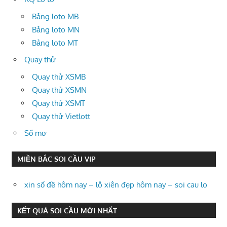
Bảng loto MB
Bảng loto MN
Bảng loto MT
Quay thử
Quay thử XSMB
Quay thử XSMN
Quay thử XSMT
Quay thử Vietlott
Sổ mơ
MIỀN BẮC SOI CẦU VIP
xin số đề hôm nay – lô xiên đẹp hôm nay – soi cau lo
KẾT QUẢ SOI CẦU MỚI NHẤT