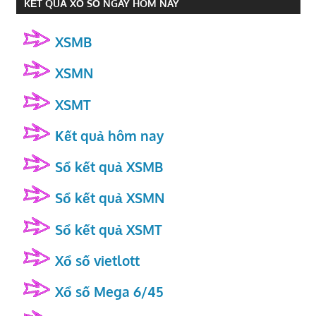
KẾT QUẢ XỔ SỐ NGÀY HÔM NAY
XSMB
XSMN
XSMT
Kết quả hôm nay
Sổ kết quả XSMB
Sổ kết quả XSMN
Sổ kết quả XSMT
Xổ số vietlott
Xổ số Mega 6/45