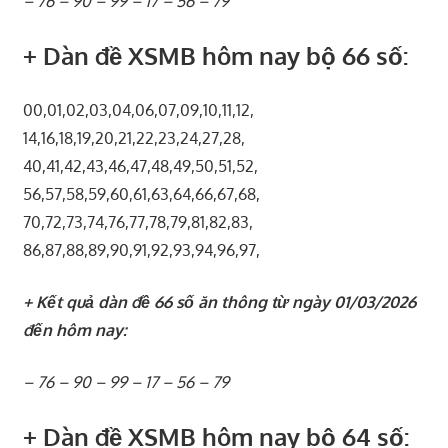
– 76 – 90 – 99 – 17 – 56 – 79
+ Dàn đề XSMB hôm nay bộ 66 số:
00,01,02,03,04,06,07,09,10,11,12,
14,16,18,19,20,21,22,23,24,27,28,
40,41,42,43,46,47,48,49,50,51,52,
56,57,58,59,60,61,63,64,66,67,68,
70,72,73,74,76,77,78,79,81,82,83,
86,87,88,89,90,91,92,93,94,96,97,
+ Kết quả dàn đề 66 số ăn thông từ ngày 01/03/2026
đến hôm nay:
– 76 – 90 – 99 – 17 – 56 – 79
+ Dàn đề XSMB hôm nay bộ 64 số: