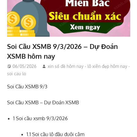
–
soi
cau
lo
Soi Cầu XSMB 9/3/2026 – Dự Đoán
XSMB hôm nay
06/05/2026
xin số đề hôm nay - lô xiên đẹp hôm nay -
soi cau lo
Soi Cầu XSMB 9/3
Soi Cầu XSMB – Dự Đoán XSMB
1
Soi cầu xsmb 9/3/2026
1.1
Soi cầu lô đầu đuôi câm