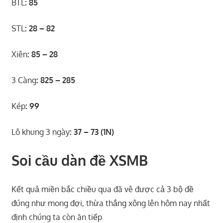
BTL
: 85
STL
: 28 – 82
Xiên
: 85 – 28
3 Càng
: 825 – 285
Kép
: 99
Lô khung 3 ngày
: 37 – 73 (1
N
)
Soi cầu dàn đề XSMB
Kết quả miền bắc chiều qua đã vê được cả 3 bộ đề
đúng như mong đợi, thừa thắng xông lên hôm nay nhất
định chúng ta còn ăn tiếp