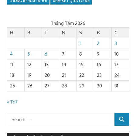
THỐNG KÊ ĐẦU ĐUÔI
XEM KẾT QUẢ LÔ ĐỀ
Tháng Tám 2026
H
B
T
N
S
B
C
1
2
3
4
5
6
7
8
9
10
11
12
13
14
15
16
17
18
19
20
21
22
23
24
25
26
27
28
29
30
31
« Th7
Search
SEARCH
for: