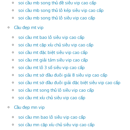
soi cầu mb song thủ đề siêu vip cao cấp
soi cầu mb song thủ lô kép siêu vip cao cấp
soi cầu mb song thủ lô siêu vip cao cấp
Cầu đẹp mt vip
soi cầu mt bao lô siêu vip cao cấp
soi cầu mt cặp xíu chủ siêu vip cao cấp
soi cầu mt đặc biệt siêu vip cao cấp
soi cầu mt giải tám siêu vip cao cấp
soi cầu mt lô 3 số siêu vip cao cấp
soi cầu mt sớ đầu đuôi giải 8 siêu vip cao cấp
soi cầu mt sớ đầu đuôi giải đặc biệt siêu vip cao cấp
soi cầu mt song thủ lô siêu vip cao cấp
soi cầu mt xíu chủ siêu vip cao cấp
Cầu đẹp mn vip
soi cầu mn bao lô siêu vip cao cấp
soi cầu mn cặp xíu chủ siêu vip cao cấp