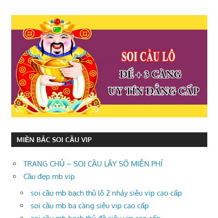
MIỀN BẮC SOI CẦU VIP
TRANG CHỦ – SOI CẦU LẤY SỐ MIỄN PHÍ
Cầu đẹp mb vip
soi cầu mb bạch thủ lô 2 nháy siêu vip cao cấp
soi cầu mb ba càng siêu vip cao cấp