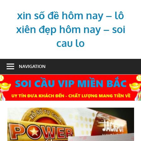
Skip
to
xin số đề hôm nay – lô
content
xiên đẹp hôm nay – soi
cau lo
xin
số
NAVIGATION
đề
hôm
nay
–
lô
xiên
đẹp
hôm
nay