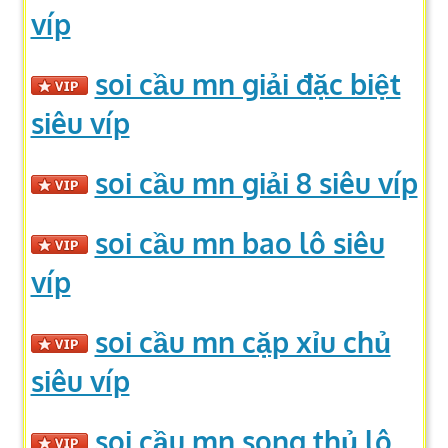
víp
soi cầu mn giải đặc biệt
siêu víp
soi cầu mn giải 8 siêu víp
soi cầu mn bao lô siêu
víp
soi cầu mn cặp xỉu chủ
siêu víp
soi cầu mn song thủ lô