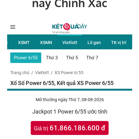
nay Chính Xác