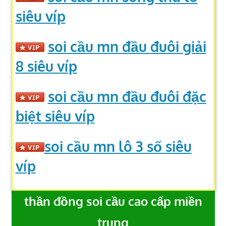
siêu víp
soi cầu mn đầu đuôi giải
8 siêu víp
soi cầu mn đầu đuôi đặc
biệt siêu víp
soi cầu mn lô 3 số siêu
víp
thần đồng soi cầu cao cấp miền
trung