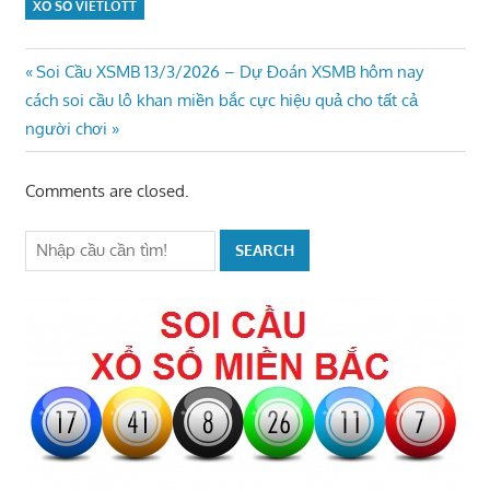
XỔ SỐ VIETLOTT
Điều
Previous
Soi Cầu XSMB 13/3/2026 – Dự Đoán XSMB hôm nay
Next
Post:
cách soi cầu lô khan miền bắc cực hiệu quả cho tất cả
hướng
Post:
người chơi
bài
Comments are closed.
viết
SEARCH