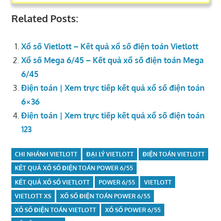
Related Posts:
Xổ số Vietlott – Kết quả xổ số điện toán Vietlott
Xổ số Mega 6/45 – Kết quả xổ số điện toán Mega
6/45
Điện toán | Xem trực tiếp kết quả xổ số điện toán
6×36
Điện toán | Xem trực tiếp kết quả xổ số điện toán
123
CHI NHÁNH VIETLOTT
ĐẠI LÝ VIETLOTT
ĐIỆN TOÁN VIETLOTT
KẾT QUẢ XỔ SỐ ĐIỆN TOÁN POWER 6/55
KẾT QUẢ XỔ SỐ VIETLOTT
POWER 6/55
VIETLOTT
VIETLOTT XS
XỔ SỐ ĐIỆN TOÁN POWER 6/55
XỔ SỐ ĐIỆN TOÁN VIETLOTT
XỔ SỐ POWER 6/55