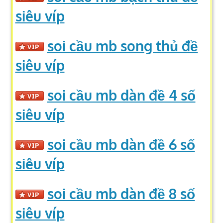
siêu víp
soi cầu mb song thủ đề
siêu víp
soi cầu mb dàn đề 4 số
siêu víp
soi cầu mb dàn đề 6 số
siêu víp
soi cầu mb dàn đề 8 số
siêu víp