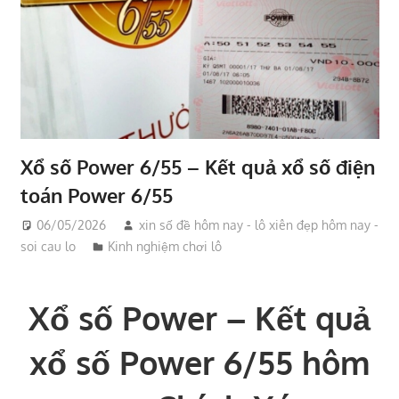
–
soi
cau
lo
Xổ số Power 6/55 – Kết quả xổ số điện
toán Power 6/55
06/05/2026
xin số đề hôm nay - lô xiên đẹp hôm nay -
soi cau lo
Kinh nghiệm chơi lô
Xổ số Power – Kết quả
xổ số Power 6/55 hôm