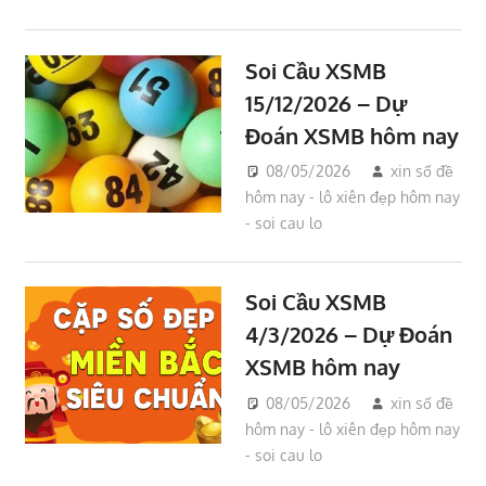
Soi Cầu XSMB
15/12/2026 – Dự
Đoán XSMB hôm nay
08/05/2026
xin số đề
hôm nay - lô xiên đẹp hôm nay
- soi cau lo
Soi Cầu XSMB
4/3/2026 – Dự Đoán
XSMB hôm nay
08/05/2026
xin số đề
hôm nay - lô xiên đẹp hôm nay
- soi cau lo