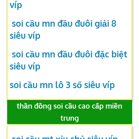
víp
soi cầu mn đầu đuôi giải 8
siêu víp
soi cầu mn đầu đuôi đặc biệt
siêu víp
soi cầu mn lô 3 số siêu víp
thần đồng soi cầu cao cấp miền
trung
soi cầu mt xỉu chủ siêu víp