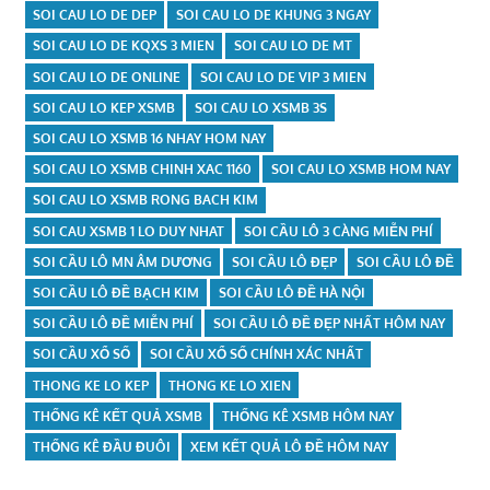
SOI CAU LO DE DEP
SOI CAU LO DE KHUNG 3 NGAY
SOI CAU LO DE KQXS 3 MIEN
SOI CAU LO DE MT
SOI CAU LO DE ONLINE
SOI CAU LO DE VIP 3 MIEN
SOI CAU LO KEP XSMB
SOI CAU LO XSMB 3S
SOI CAU LO XSMB 16 NHAY HOM NAY
SOI CAU LO XSMB CHINH XAC 1160
SOI CAU LO XSMB HOM NAY
SOI CAU LO XSMB RONG BACH KIM
SOI CAU XSMB 1 LO DUY NHAT
SOI CẦU LÔ 3 CÀNG MIỄN PHÍ
SOI CẦU LÔ MN ÂM DƯƠNG
SOI CẦU LÔ ĐẸP
SOI CẦU LÔ ĐỀ
SOI CẦU LÔ ĐỀ BẠCH KIM
SOI CẦU LÔ ĐỀ HÀ NỘI
SOI CẦU LÔ ĐỀ MIỄN PHÍ
SOI CẦU LÔ ĐỀ ĐẸP NHẤT HÔM NAY
SOI CẦU XỔ SỐ
SOI CẦU XỔ SỐ CHÍNH XÁC NHẤT
THONG KE LO KEP
THONG KE LO XIEN
THỐNG KÊ KẾT QUẢ XSMB
THỐNG KÊ XSMB HÔM NAY
THỐNG KÊ ĐẦU ĐUÔI
XEM KẾT QUẢ LÔ ĐỀ HÔM NAY