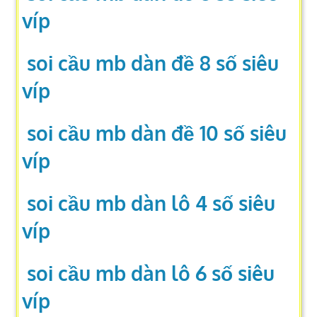
víp
soi cầu mb dàn đề 8 số siêu
víp
soi cầu mb dàn đề 10 số siêu
víp
soi cầu mb dàn lô 4 số siêu
víp
soi cầu mb dàn lô 6 số siêu
víp