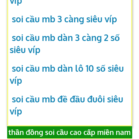
víp
soi cầu mb 3 càng siêu víp
soi cầu mb dàn 3 càng 2 số
siêu víp
soi cầu mb dàn lô 10 số siêu
víp
soi cầu mb đề đầu đuôi siêu
víp
thần đồng soi cầu cao cấp miền nam