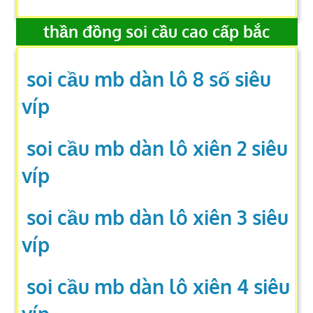
thần đồng soi cầu cao cấp bắc
soi cầu mb dàn lô 8 số siêu
víp
soi cầu mb dàn lô xiên 2 siêu
víp
soi cầu mb dàn lô xiên 3 siêu
víp
soi cầu mb dàn lô xiên 4 siêu