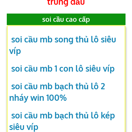
trúng đầu
–
soi
soi cầu cao cấp
cau
lo
soi cầu mb song thủ lô siêu
víp
soi cầu mb 1 con lô siêu víp
soi cầu mb bạch thủ lô 2
nháy win 100%
soi cầu mb bạch thủ lô kép
siêu víp