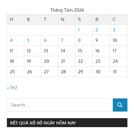
Tháng Tám 2026
H
B
T
N
S
B
C
1
2
3
4
5
6
7
8
9
10
11
12
13
14
15
16
17
18
19
20
21
22
23
24
25
26
27
28
29
30
31
« Th7
Search
SEARCH
for:
KẾT QUẢ XỔ SỐ NGÀY HÔM NAY