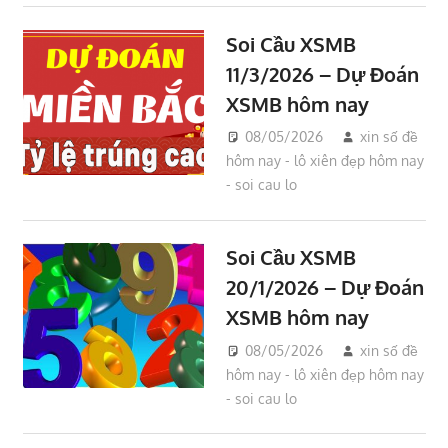
Soi Cầu XSMB
11/3/2026 – Dự Đoán
XSMB hôm nay
08/05/2026
xin số đề
hôm nay - lô xiên đẹp hôm nay
- soi cau lo
Soi Cầu XSMB
20/1/2026 – Dự Đoán
XSMB hôm nay
08/05/2026
xin số đề
hôm nay - lô xiên đẹp hôm nay
- soi cau lo