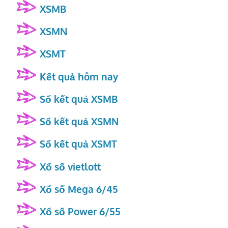
XSMB
XSMN
XSMT
Kết quả hôm nay
Sổ kết quả XSMB
Sổ kết quả XSMN
Sổ kết quả XSMT
Xổ số vietlott
Xổ số Mega 6/45
Xổ số Power 6/55