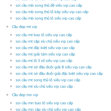
soi cầu mb song thủ đề siêu vip cao cấp
soi cầu mb song thủ lô kép siêu vip cao cấp
soi cầu mb song thủ lô siêu vip cao cấp
Cầu đẹp mt vip
soi cầu mt bao lô siêu vip cao cấp
soi cầu mt cặp xíu chủ siêu vip cao cấp
soi cầu mt đặc biệt siêu vip cao cấp
soi cầu mt giải tám siêu vip cao cấp
soi cầu mt lô 3 số siêu vip cao cấp
soi cầu mt sớ đầu đuôi giải 8 siêu vip cao cấp
soi cầu mt sớ đầu đuôi giải đặc biệt siêu vip cao cấp
soi cầu mt song thủ lô siêu vip cao cấp
soi cầu mt xíu chủ siêu vip cao cấp
Cầu đẹp mn vip
soi cầu mn bao lô siêu vip cao cấp
soi cầu mn cặp xíu chủ siêu vip cao cấp