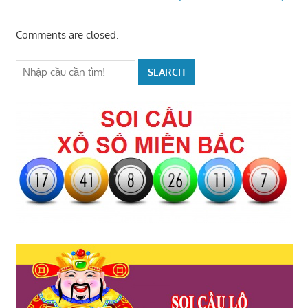
bài
Post:
Comments are closed.
viết
SEARCH