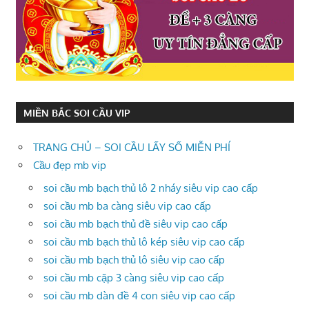
MIỀN BẮC SOI CẦU VIP
TRANG CHỦ – SOI CẦU LẤY SỐ MIỄN PHÍ
Cầu đẹp mb vip
soi cầu mb bạch thủ lô 2 nháy siêu vip cao cấp
soi cầu mb ba càng siêu vip cao cấp
soi cầu mb bạch thủ đề siêu vip cao cấp
soi cầu mb bạch thủ lô kép siêu vip cao cấp
soi cầu mb bạch thủ lô siêu vip cao cấp
soi cầu mb cặp 3 càng siêu vip cao cấp
soi cầu mb dàn đề 4 con siêu vip cao cấp