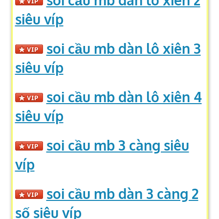
siêu víp
soi cầu mb dàn lô xiên 3
siêu víp
soi cầu mb dàn lô xiên 4
siêu víp
soi cầu mb 3 càng siêu
víp
soi cầu mb dàn 3 càng 2
số siêu víp