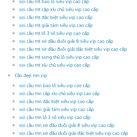
soi cầu mt bao lô siêu vip cao cấp
soi cầu mt cặp xíu chủ siêu vip cao cấp
soi cầu mt đặc biệt siêu vip cao cấp
soi cầu mt giải tám siêu vip cao cấp
soi cầu mt lô 3 số siêu vip cao cấp
soi cầu mt sớ đầu đuôi giải 8 siêu vip cao cấp
soi cầu mt sớ đầu đuôi giải đặc biệt siêu vip cao cấp
soi cầu mt song thủ lô siêu vip cao cấp
soi cầu mt xíu chủ siêu vip cao cấp
Cầu đẹp mn vip
soi cầu mn bao lô siêu vip cao cấp
soi cầu mn cặp xíu chủ siêu vip cao cấp
soi cầu mn đặc biệt siêu vip cao cấp
soi cầu mn giải tám siêu vip cao cấp
soi cầu mn lô 3 số siêu vip cao cấp
soi cầu mn sớ đầu đuôi giải 8 siêu vip cao cấp
soi cầu mn sớ đầu đuôi giải đặc biệt siêu vip cao cấp