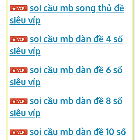
soi cầu mb song thủ đề
siêu víp
soi cầu mb dàn đề 4 số
siêu víp
soi cầu mb dàn đề 6 số
siêu víp
soi cầu mb dàn đề 8 số
siêu víp
soi cầu mb dàn đề 10 số