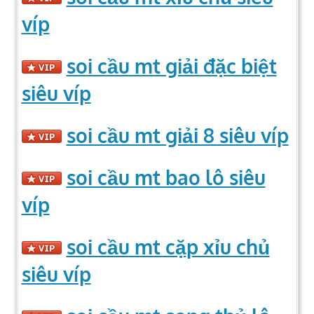
víp
soi cầu mt giải đặc biệt
siêu víp
soi cầu mt giải 8 siêu víp
soi cầu mt bao lô siêu
víp
soi cầu mt cặp xỉu chủ
siêu víp