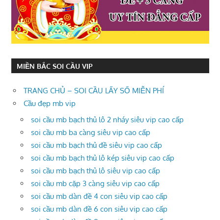
MIỀN BẮC SOI CẦU VIP
TRANG CHỦ – SOI CẦU LẤY SỐ MIỄN PHÍ
Cầu đẹp mb vip
soi cầu mb bạch thủ lô 2 nháy siêu vip cao cấp
soi cầu mb ba càng siêu vip cao cấp
soi cầu mb bạch thủ đề siêu vip cao cấp
soi cầu mb bạch thủ lô kép siêu vip cao cấp
soi cầu mb bạch thủ lô siêu vip cao cấp
soi cầu mb cặp 3 càng siêu vip cao cấp
soi cầu mb dàn đề 4 con siêu vip cao cấp
soi cầu mb dàn đề 6 con siêu vip cao cấp