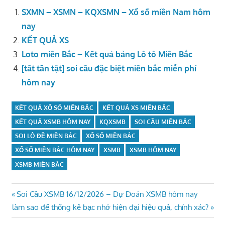
SXMN – XSMN – KQXSMN – Xổ số miền Nam hôm
nay
KẾT QUẢ XS
Loto miền Bắc – Kết quả bảng Lô tô Miền Bắc
[tất tần tật] soi cầu đặc biệt miền bắc miễn phí
hôm nay
KẾT QUẢ XỔ SỐ MIỀN BẮC
KẾT QUẢ XS MIỀN BẮC
KẾT QUẢ XSMB HÔM NAY
KQXSMB
SOI CẦU MIỀN BẮC
SOI LÔ ĐỀ MIỀN BẮC
XỔ SỐ MIỀN BẮC
XỔ SỐ MIỀN BẮC HÔM NAY
XSMB
XSMB HÔM NAY
XSMB MIỀN BẮC
Điều
Previous
Soi Cầu XSMB 16/12/2026 – Dự Đoán XSMB hôm nay
Next
Post:
làm sao để thống kê bạc nhớ hiện đại hiệu quả, chính xác?
hướng
Post: