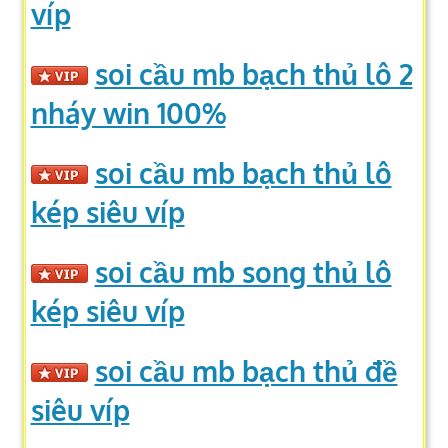
víp
soi cầu mb bạch thủ lô 2
nháy win 100%
soi cầu mb bạch thủ lô
kép siêu víp
soi cầu mb song thủ lô
kép siêu víp
soi cầu mb bạch thủ đề
siêu víp