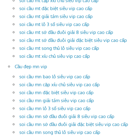
soi cầu mt cặp xíu chủ siêu vip cao cấp
soi cầu mt đặc biệt siêu vip cao cấp
soi cầu mt giải tám siêu vip cao cấp
soi cầu mt lô 3 số siêu vip cao cấp
soi cầu mt sớ đầu đuôi giải 8 siêu vip cao cấp
soi cầu mt sớ đầu đuôi giải đặc biệt siêu vip cao cấp
soi cầu mt song thủ lô siêu vip cao cấp
soi cầu mt xíu chủ siêu vip cao cấp
Cầu đẹp mn vip
soi cầu mn bao lô siêu vip cao cấp
soi cầu mn cặp xíu chủ siêu vip cao cấp
soi cầu mn đặc biệt siêu vip cao cấp
soi cầu mn giải tám siêu vip cao cấp
soi cầu mn lô 3 số siêu vip cao cấp
soi cầu mn sớ đầu đuôi giải 8 siêu vip cao cấp
soi cầu mn sớ đầu đuôi giải đặc biệt siêu vip cao cấp
soi cầu mn song thủ lô siêu vip cao cấp