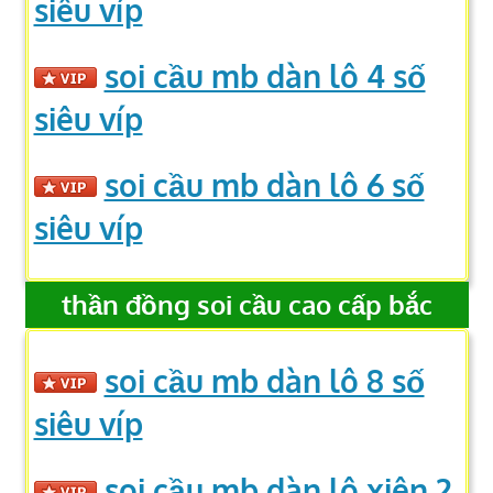
siêu víp
soi cầu mb dàn lô 4 số
siêu víp
soi cầu mb dàn lô 6 số
siêu víp
thần đồng soi cầu cao cấp bắc
soi cầu mb dàn lô 8 số
siêu víp
soi cầu mb dàn lô xiên 2