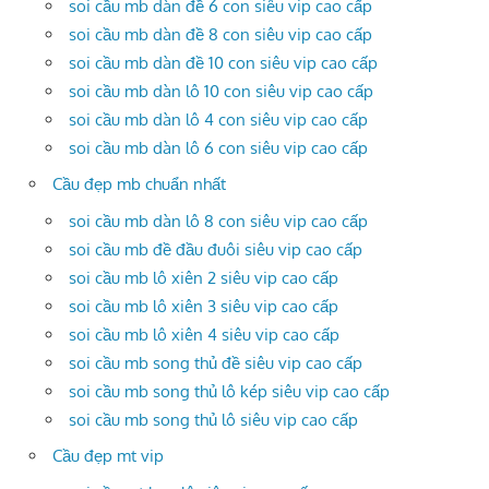
soi cầu mb dàn đề 6 con siêu vip cao cấp
soi cầu mb dàn đề 8 con siêu vip cao cấp
soi cầu mb dàn đề 10 con siêu vip cao cấp
soi cầu mb dàn lô 10 con siêu vip cao cấp
soi cầu mb dàn lô 4 con siêu vip cao cấp
soi cầu mb dàn lô 6 con siêu vip cao cấp
Cầu đẹp mb chuẩn nhất
soi cầu mb dàn lô 8 con siêu vip cao cấp
soi cầu mb đề đầu đuôi siêu vip cao cấp
soi cầu mb lô xiên 2 siêu vip cao cấp
soi cầu mb lô xiên 3 siêu vip cao cấp
soi cầu mb lô xiên 4 siêu vip cao cấp
soi cầu mb song thủ đề siêu vip cao cấp
soi cầu mb song thủ lô kép siêu vip cao cấp
soi cầu mb song thủ lô siêu vip cao cấp
Cầu đẹp mt vip