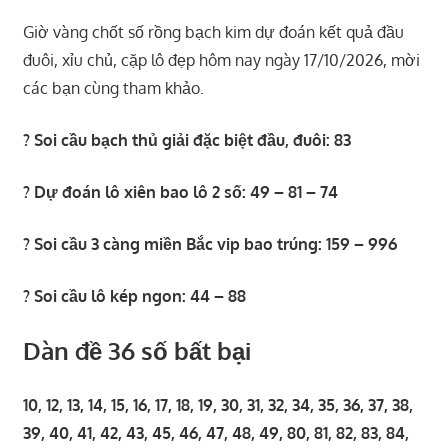
Giờ vàng chốt số rồng bạch kim dự đoán kết quả đầu
đuôi, xỉu chủ, cặp lô đẹp hôm nay ngày 17/10/2026, mời
các bạn cùng tham khảo.
? Soi cầu bạch thủ giải đặc biệt đầu, đuôi: 83
? Dự đoán lô xiên bao lô 2 số: 49 – 81 – 74
? Soi cầu 3 càng miền Bắc vip bao trúng: 159 – 996
? Soi cầu lô kép ngon:
44 – 88
Dàn đề 36 số bất bại
10, 12, 13, 14, 15, 16, 17, 18, 19, 30, 31, 32, 34, 35, 36, 37, 38,
39, 40, 41, 42, 43, 45, 46, 47, 48, 49, 80, 81, 82, 83, 84,