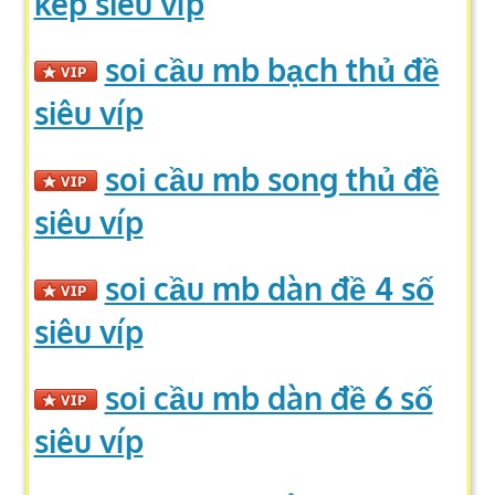
kép siêu víp
soi cầu mb bạch thủ đề
siêu víp
soi cầu mb song thủ đề
siêu víp
soi cầu mb dàn đề 4 số
siêu víp
soi cầu mb dàn đề 6 số
siêu víp