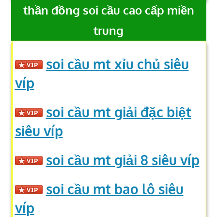
thần đồng soi cầu cao cấp miền
trung
soi cầu mt xỉu chủ siêu
víp
soi cầu mt giải đặc biệt
siêu víp
soi cầu mt giải 8 siêu víp
soi cầu mt bao lô siêu
víp