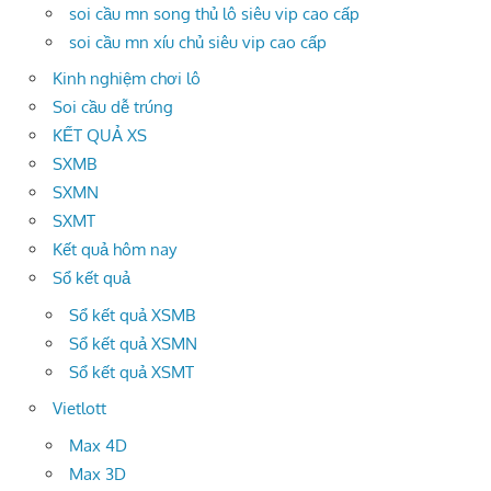
soi cầu mn song thủ lô siêu vip cao cấp
soi cầu mn xíu chủ siêu vip cao cấp
Kinh nghiệm chơi lô
Soi cầu dễ trúng
KẾT QUẢ XS
SXMB
SXMN
SXMT
Kết quả hôm nay
Sổ kết quả
Sổ kết quả XSMB
Sổ kết quả XSMN
Sổ kết quả XSMT
Vietlott
Max 4D
Max 3D