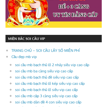
MIỀN BẮC SOI CẦU VIP
TRANG CHỦ – SOI CẦU LẤY SỐ MIỄN PHÍ
Cầu đẹp mb vip
soi cầu mb bạch thủ lô 2 nháy siêu vip cao cấp
soi cầu mb ba càng siêu vip cao cấp
soi cầu mb bạch thủ đề siêu vip cao cấp
soi cầu mb bạch thủ lô kép siêu vip cao cấp
soi cầu mb bạch thủ lô siêu vip cao cấp
soi cầu mb cặp 3 càng siêu vip cao cấp
soi cầu mb dàn đề 4 con siêu vip cao cấp