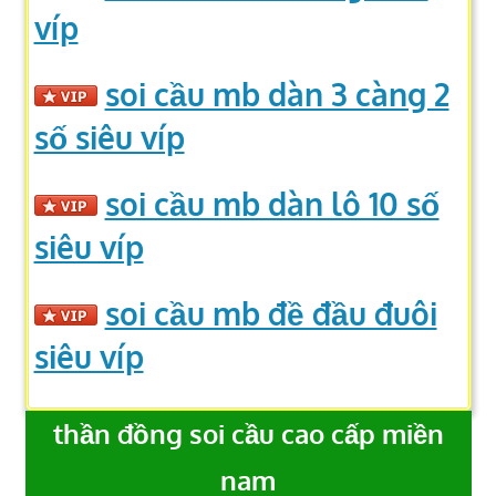
víp
soi cầu mb dàn 3 càng 2
số siêu víp
soi cầu mb dàn lô 10 số
siêu víp
soi cầu mb đề đầu đuôi
siêu víp
thần đồng soi cầu cao cấp miền
nam