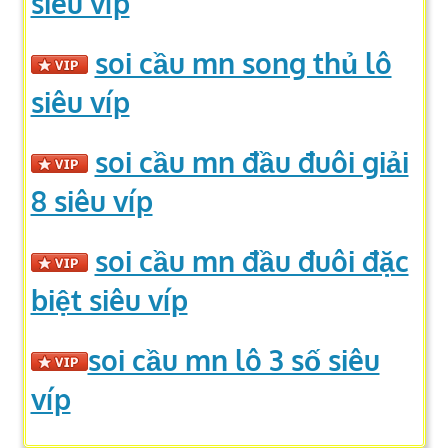
siêu víp
soi cầu mn song thủ lô
siêu víp
soi cầu mn đầu đuôi giải
8 siêu víp
soi cầu mn đầu đuôi đặc
biệt siêu víp
soi cầu mn lô 3 số siêu
víp