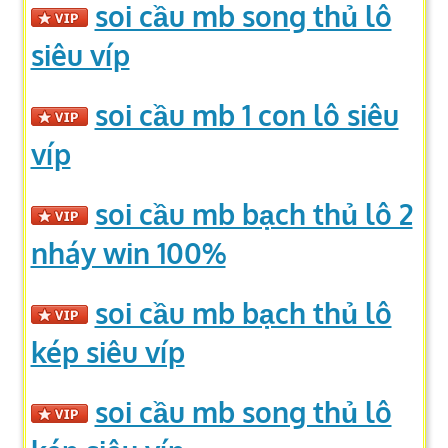
soi cầu mb song thủ lô
siêu víp
soi cầu mb 1 con lô siêu
víp
soi cầu mb bạch thủ lô 2
nháy win 100%
soi cầu mb bạch thủ lô
kép siêu víp
soi cầu mb song thủ lô