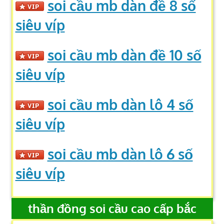
soi cầu mb dàn đề 8 số
siêu víp
soi cầu mb dàn đề 10 số
siêu víp
soi cầu mb dàn lô 4 số
siêu víp
soi cầu mb dàn lô 6 số
siêu víp
thần đồng soi cầu cao cấp bắc