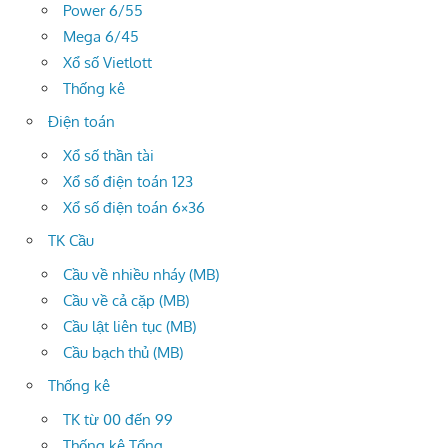
Power 6/55
Mega 6/45
Xổ số Vietlott
Thống kê
Điện toán
Xổ số thần tài
Xổ số điện toán 123
Xổ số điện toán 6×36
TK Cầu
Cầu về nhiều nháy (MB)
Cầu về cả cặp (MB)
Cầu lật liên tục (MB)
Cầu bạch thủ (MB)
Thống kê
TK từ 00 đến 99
Thống kê Tổng