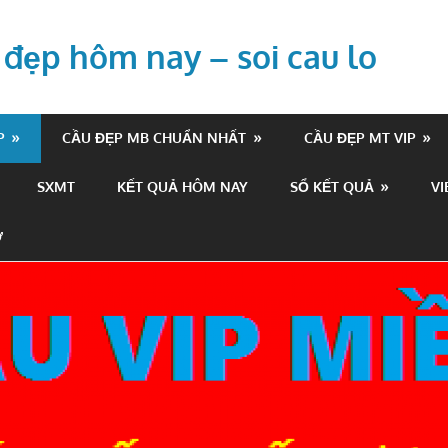
 đẹp hôm nay – soi cau lo
P
CẦU ĐẸP MB CHUẨN NHẤT
CẦU ĐẸP MT VIP
SXMT
KẾT QUẢ HÔM NAY
SỔ KẾT QUẢ
VI
Ơ