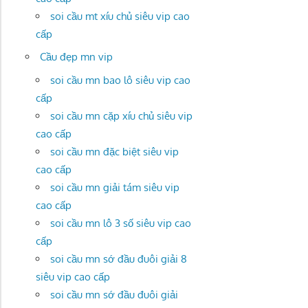
soi cầu mt xíu chủ siêu vip cao
cấp
Cầu đẹp mn vip
soi cầu mn bao lô siêu vip cao
cấp
soi cầu mn cặp xíu chủ siêu vip
cao cấp
soi cầu mn đặc biệt siêu vip
cao cấp
soi cầu mn giải tám siêu vip
cao cấp
soi cầu mn lô 3 số siêu vip cao
cấp
soi cầu mn sớ đầu đuôi giải 8
siêu vip cao cấp
soi cầu mn sớ đầu đuôi giải