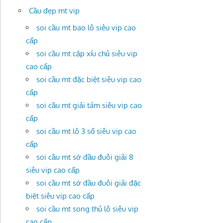
Cầu đẹp mt vip
soi cầu mt bao lô siêu vip cao
cấp
soi cầu mt cặp xíu chủ siêu vip
cao cấp
soi cầu mt đặc biệt siêu vip cao
cấp
soi cầu mt giải tám siêu vip cao
cấp
soi cầu mt lô 3 số siêu vip cao
cấp
soi cầu mt sớ đầu đuôi giải 8
siêu vip cao cấp
soi cầu mt sớ đầu đuôi giải đặc
biệt siêu vip cao cấp
soi cầu mt song thủ lô siêu vip
cao cấp