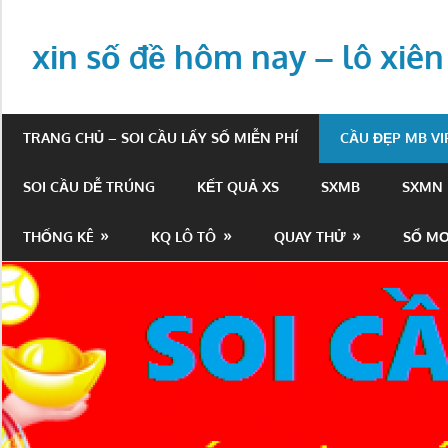
Skip
to
xin số đề hôm nay – lô xiên
content
xin
số
TRANG CHỦ – SOI CẦU LẤY SỐ MIỄN PHÍ
CẦU ĐẸP MB VI
đề
hôm
SOI CẦU DỄ TRÚNG
KẾT QUẢ XS
SXMB
SXMN
nay
–
THỐNG KÊ
KQ LÔ TÔ
QUAY THỬ
SỔ M
lô
xiên
đẹp
hôm
nay
–
soi
cau