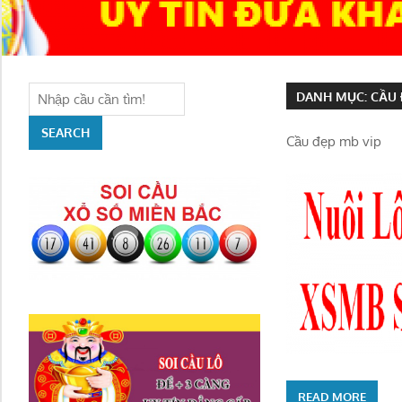
lo
DANH MỤC:
CẦU 
SEARCH
Cầu đẹp mb vip
READ MORE