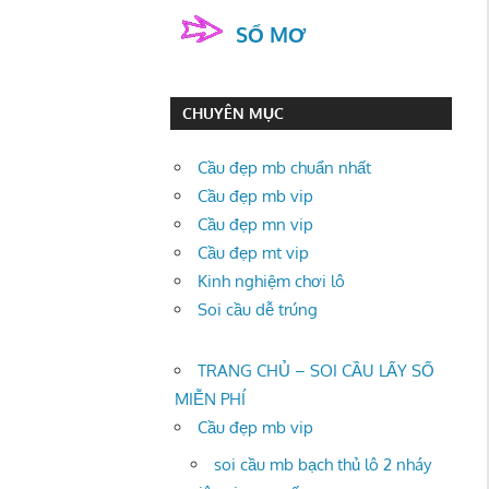
SỔ MƠ
CHUYÊN MỤC
Cầu đẹp mb chuẩn nhất
Cầu đẹp mb vip
Cầu đẹp mn vip
Cầu đẹp mt vip
Kinh nghiệm chơi lô
Soi cầu dễ trúng
TRANG CHỦ – SOI CẦU LẤY SỐ
MIỄN PHÍ
Cầu đẹp mb vip
soi cầu mb bạch thủ lô 2 nháy