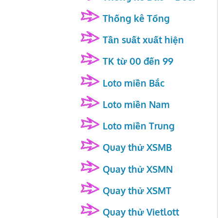
Thống kê Tổng
Tần suất xuất hiện
TK từ 00 đến 99
Loto miền Bắc
Loto miền Nam
Loto miền Trung
Quay thử XSMB
Quay thử XSMN
Quay thử XSMT
Quay thử Vietlott